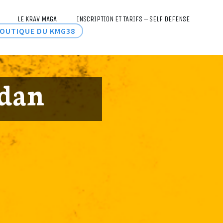
LE KRAV MAGA
INSCRIPTION ET TARIFS – SELF DEFENSE
OUTIQUE DU KMG38
udan