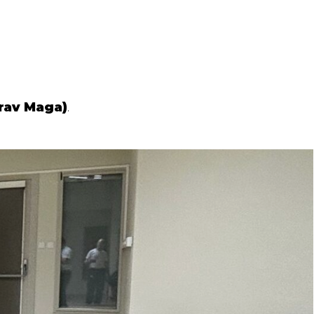
rav Maga)
.