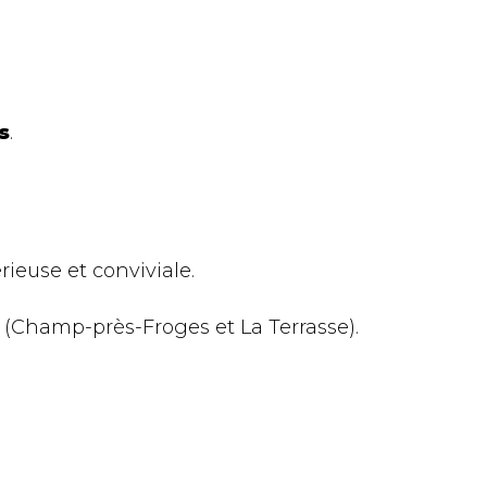
s
.
euse et conviviale.
Champ-près-Froges et La Terrasse).